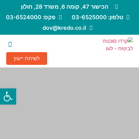
הכישור 47, קומה 6, משרד 28, חולון
טלפון: 03-6525000
פקס: 03-6524000
dov@kredo.co.il
לשיחת ייעוץ
פתח