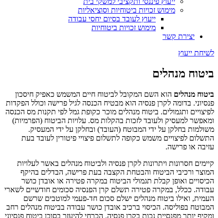
ייעוץ פיננסי ותקציבי למשקי בית
מימוש זכויות ביטוחיות וסוציאליות
ייעוץ לעובד בסיום יחסי עבודה
מימוש זכויות ביטוחיות
יצירת קשר
לשיחת ייעוץ
ביטוח מנהלים
ביטוח מנהלים
הוא השם המקובל לביטוח חיים המשמש כאפיק חיסכון
פנסיוני. בדומה לקרן פנסיה הוא מבטיח הכנסה לגיל פרישה וכולל הפקדות
לפיצויים ותגמולים. ביטוח מנהלים מוכר כקופת גמל לפי תקנות מס הכנסה
ומאפשר למעסיק ולעובד לזכות בהקלות מס. עלויות הביטוח (הפרמיות)
משולמות בחלקן על ידי המבוטח (העובד) ובחלקן על ידי המעסיק.
התשלום לפיצויים משמש כקופה לתשלום פיצויי פיטורין לעובד בעת
עזיבה או פרישה.
קיימים חסרונות ויתרונות לקרן פנסיה ולביטוח מנהלים באשר לעלויות
המוצר ורכיבי הביטוח והבטחת הקצבה בעת פרישה, הבדלים בהיקף
הכיסויים ואופן קבלת תגמולי הביטוח במקרה פטירה או אובדן כושר
עבודה. ככלל, במקרה פטירה תשלם קרן הפנסיה סכומים חודשיים לשארי
העמית, ואילו ביטוח מנהלים ישלם סכום חד-פעמי למוטבים שרשם
המבוטח בפוליסה. הכיסוי ברכיב אובדן כושר עבודה בביטוח מנהלים רחב
ומקיף יותר מפנסיית נכות בקרן פנסיה. הכרחי להיעזר בסוכן ביטוח פנסיוני